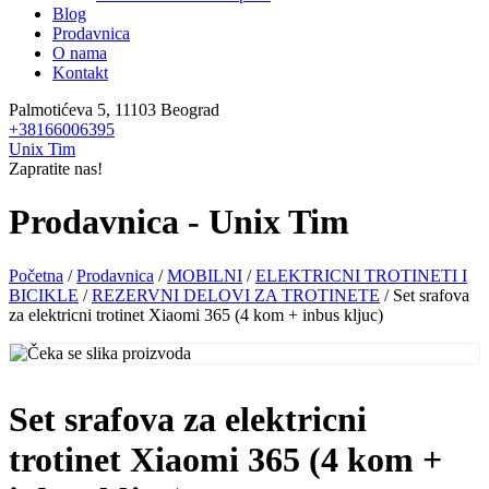
Blog
Prodavnica
O nama
Kontakt
Palmotićeva 5, 11103 Beograd
+38166006395
Unix Tim
Zapratite nas!
Prodavnica - Unix Tim
Početna
/
Prodavnica
/
MOBILNI
/
ELEKTRICNI TROTINETI I
BICIKLE
/
REZERVNI DELOVI ZA TROTINETE
/ Set srafova
za elektricni trotinet Xiaomi 365 (4 kom + inbus kljuc)
Set srafova za elektricni
trotinet Xiaomi 365 (4 kom +