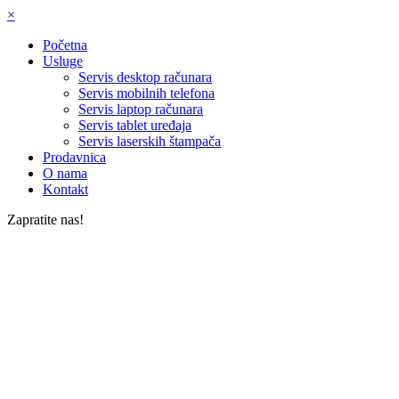
×
Početna
Usluge
Servis desktop računara
Servis mobilnih telefona
Servis laptop računara
Servis tablet uređaja
Servis laserskih štampača
Prodavnica
O nama
Kontakt
Zapratite nas!