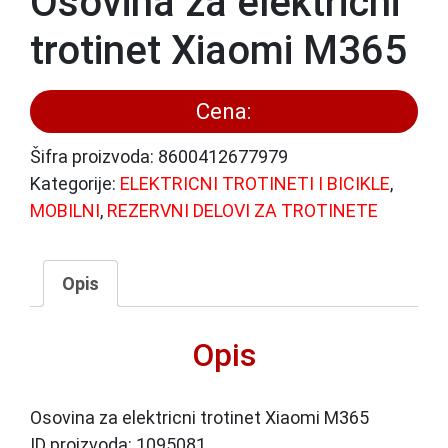
Osovina za elektricni
trotinet Xiaomi M365
Cena:
Šifra proizvoda:
8600412677979
Kategorije:
ELEKTRICNI TROTINETI I BICIKLE
,
MOBILNI
,
REZERVNI DELOVI ZA TROTINETE
Opis
Opis
Osovina za elektricni trotinet Xiaomi M365
ID proizvoda: 1095081