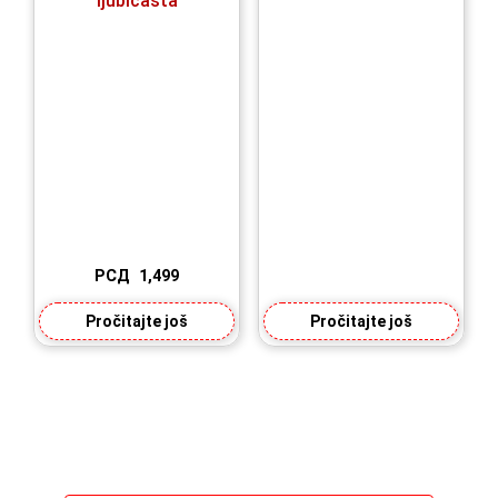
ljubicasta
РСД
1,499
Pročitajte još
Pročitajte još