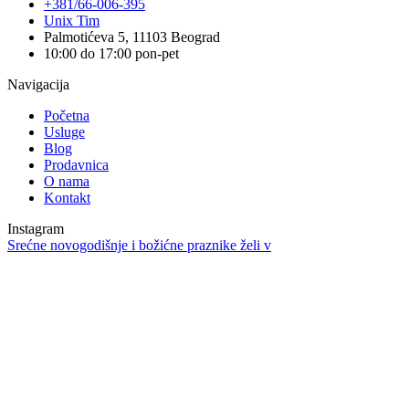
+381/66-006-395
Unix Tim
Palmotićeva 5, 11103 Beograd
10:00 do 17:00 pon-pet
Navigacija
Početna
Usluge
Blog
Prodavnica
O nama
Kontakt
Instagram
Srećne novogodišnje i božićne praznike želi v