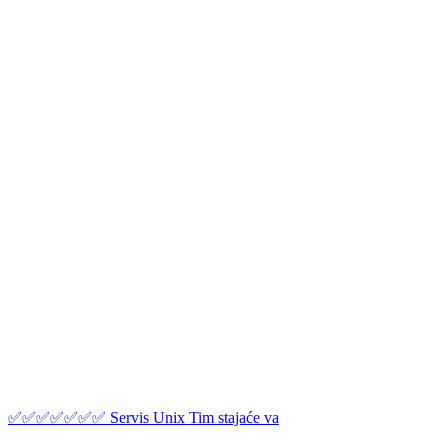
✅✅✅✅✅✅✅ Servis Unix Tim stajaće va