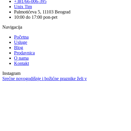
+381/66-006-395
Unix Tim
Palmotićeva 5, 11103 Beograd
10:00 do 17:00 pon-pet
Navigacija
Početna
Usluge
Blog
Prodavnica
O nama
Kontakt
Instagram
Srećne novogodišnje i božićne praznike želi v