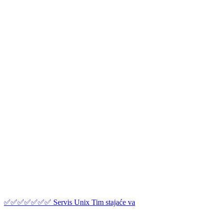
✅✅✅✅✅✅✅ Servis Unix Tim stajaće va