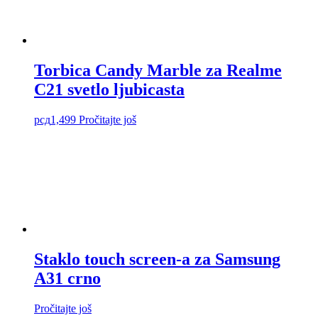
Torbica Candy Marble za Realme
C21 svetlo ljubicasta
рсд
1,499
Pročitajte još
Staklo touch screen-a za Samsung
A31 crno
Pročitajte još