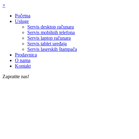
×
Početna
Usluge
Servis desktop računara
Servis mobilnih telefona
Servis laptop računara
Servis tablet uređaja
Servis laserskih štampača
Prodavnica
O nama
Kontakt
Zapratite nas!