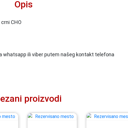
Opis
 crni CHO
 na whatsapp ili viber putem našeg kontakt telefona
ezani proizvodi