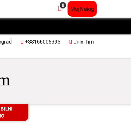
0
×
Moj Nalog
ograd
+38166006395
Unix Tim
im
BILNI
HO