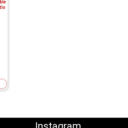
ble
tlo
a
Instagram