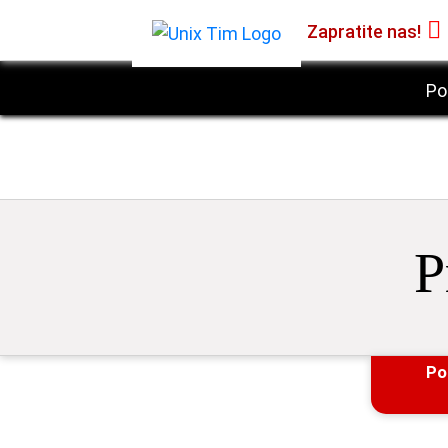
Zapratite nas!
Po
P
Po