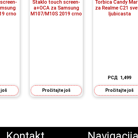
 screen-
Staklo touch screen-
Torbica Candy Mar
amsung
a+OCA za Samsung
za Realme C21 sve
19 crno
M107/M10S 2019 crno
ljubicasta
РСД
1,499
 još
Pročitajte još
Pročitajte još
Kontakt
Navigacij