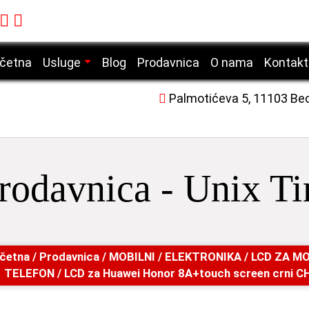
četna
Usluge
Blog
Prodavnica
O nama
Kontakt
Servis mobilnih telefona
Palmotićeva 5, 11103 Be
Servis laptop računara
Servis desktop računara
Servis tablet uređaja
rodavnica - Unix T
Servis laserskih štampača
četna
/
Prodavnica
/
MOBILNI
/
ELEKTRONIKA
/
LCD ZA MO
TELEFON
/ LCD za Huawei Honor 8A+touch screen crni C