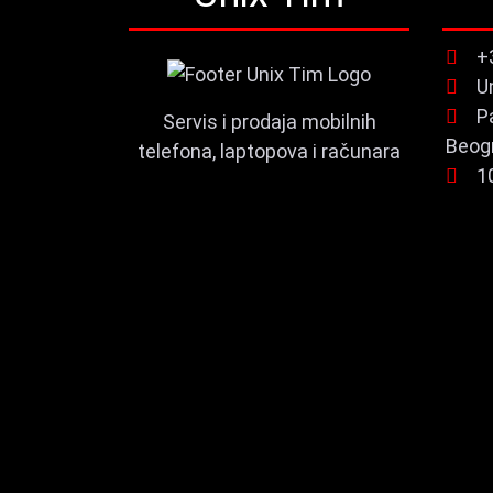
+
U
P
Servis i prodaja mobilnih
Beog
telefona, laptopova i računara
1