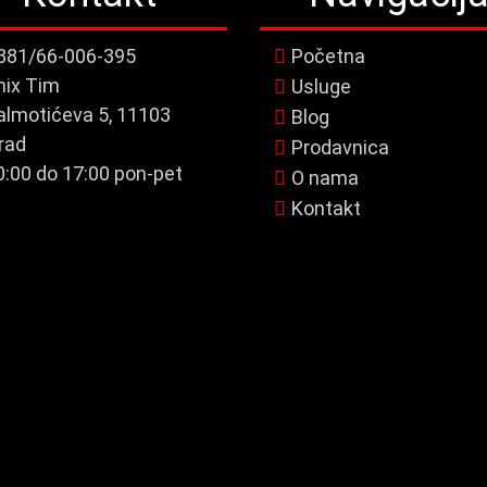
381/66-006-395
Početna
nix Tim
Usluge
almotićeva 5, 11103
Blog
rad
Prodavnica
0:00 do 17:00 pon-pet
O nama
Kontakt