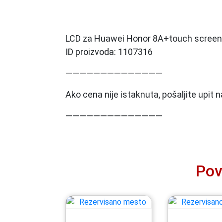
LCD za Huawei Honor 8A+touch screen
ID proizvoda: 1107316
——————————————
Ako cena nije istaknuta, pošaljite upit
——————————————
Pov