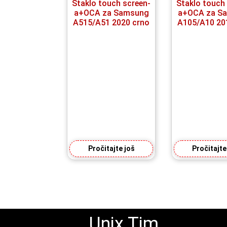
Staklo touch screen-
Staklo touch
a+OCA za Samsung
a+OCA za S
A515/A51 2020 crno
A105/A10 20
Pročitajte još
Pročitajte
Unix Tim