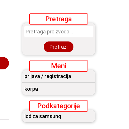
Pretraga
Pretraga
za:
Pretraži
Meni
prijava / registracija
korpa
Podkategorije
lcd za samsung