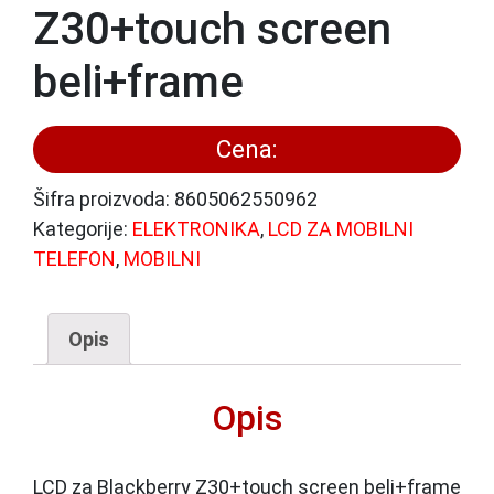
Z30+touch screen
beli+frame
Cena:
Šifra proizvoda:
8605062550962
Kategorije:
ELEKTRONIKA
,
LCD ZA MOBILNI
TELEFON
,
MOBILNI
Opis
Opis
LCD za Blackberry Z30+touch screen beli+frame