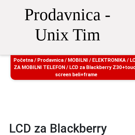
Prodavnica -
Unix Tim
Početna
/
Prodavnica
/
MOBILNI
/
ELEKTRONIKA
/
L
ZA MOBILNI TELEFON
/ LCD za Blackberry Z30+tou
screen beli+frame
LCD za Blackberry