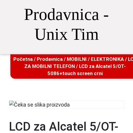
Prodavnica -
Unix Tim
Početna
/
Prodavnica
/
MOBILNI
/
ELEKTRONIKA
/
L
ZA MOBILNI TELEFON
/ LCD za Alcatel 5/OT-
5086+touch screen crni
LCD za Alcatel 5/OT-