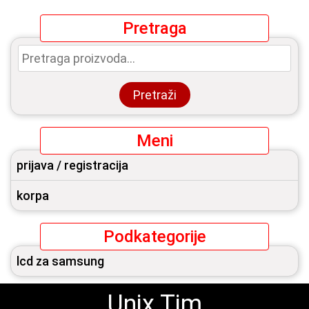
Pretraga
Pretraga
za:
Pretraži
Meni
prijava / registracija
korpa
Podkategorije
lcd za samsung
Unix Tim