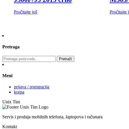
Pročitajte još
Pročitajte 
Pretraga
Pretraga
Pretraži
za:
Meni
prijava / registracija
korpa
Unix Tim
Servis i prodaja mobilnih telefona, laptopova i računara
Kontakt