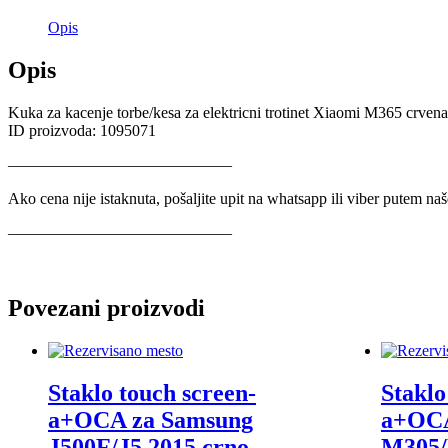
Opis
Opis
Kuka za kacenje torbe/kesa za elektricni trotinet Xiaomi M365 crvena
ID proizvoda: 1095071
——————————————
Ako cena nije istaknuta, pošaljite upit na whatsapp ili viber putem na
——————————————
Povezani proizvodi
Staklo touch screen-
Staklo
a+OCA za Samsung
a+OCA
J500F/J5 2015 crno
M305/