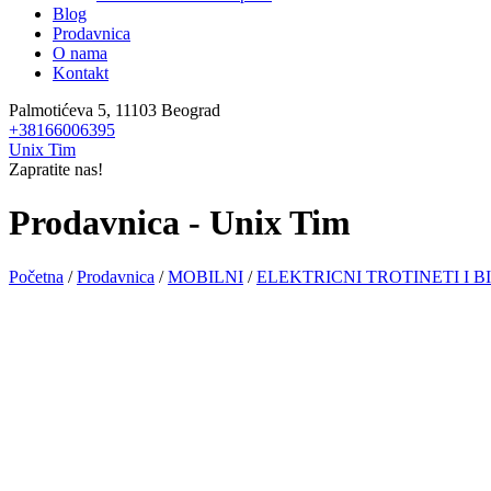
Blog
Prodavnica
O nama
Kontakt
Palmotićeva 5, 11103 Beograd
+38166006395
Unix Tim
Zapratite nas!
Prodavnica - Unix Tim
Početna
/
Prodavnica
/
MOBILNI
/
ELEKTRICNI TROTINETI I B