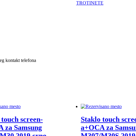
TROTINETE
šeg kontakt telefona
 touch screen-
Staklo touch scre
 za Samsung
a+OCA za Samsu
M30 2019 crno
M307/M30S 2019