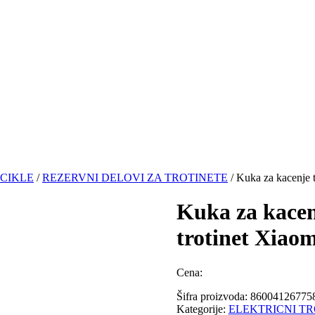
ICIKLE
/
REZERVNI DELOVI ZA TROTINETE
/ Kuka za kacenje t
Kuka za kacenj
trotinet Xiao
Cena:
Šifra proizvoda:
86004126775
Kategorije:
ELEKTRICNI TRO