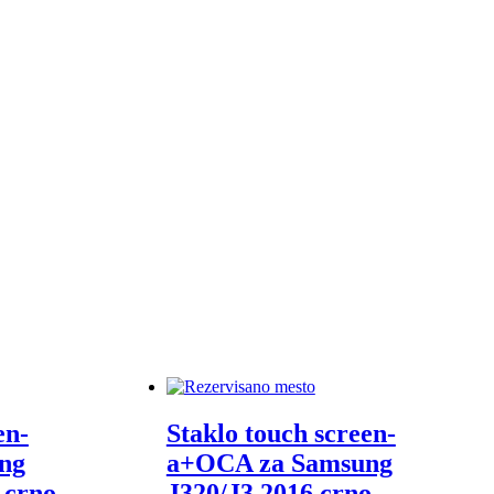
en-
Staklo touch screen-
ng
a+OCA za Samsung
 crno
J320/J3 2016 crno