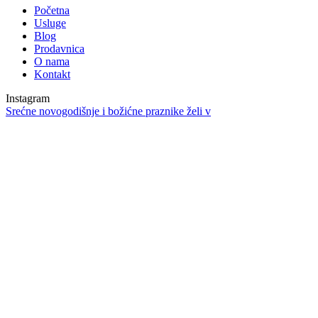
Početna
Usluge
Blog
Prodavnica
O nama
Kontakt
Instagram
Srećne novogodišnje i božićne praznike želi v