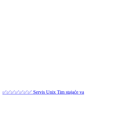
✅✅✅✅✅✅✅ Servis Unix Tim stajaće va