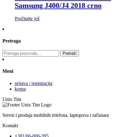
Samsung J400/J4 2018 crno
Pročitajte još
Pretraga
Pretraga
Pretraži
za:
Meni
prijava / registracija
korpa
Unix Tim
Servis i prodaja mobilnih telefona, laptopova i računara
Kontakt
+381/66-006-395