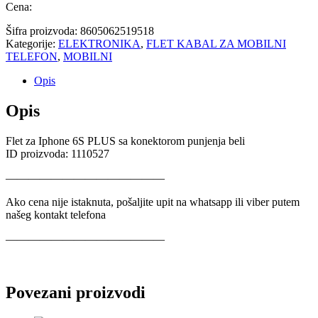
Cena:
Šifra proizvoda:
8605062519518
Kategorije:
ELEKTRONIKA
,
FLET KABAL ZA MOBILNI
TELEFON
,
MOBILNI
Opis
Opis
Flet za Iphone 6S PLUS sa konektorom punjenja beli
ID proizvoda: 1110527
——————————————
Ako cena nije istaknuta, pošaljite upit na whatsapp ili viber putem
našeg kontakt telefona
——————————————
Povezani proizvodi