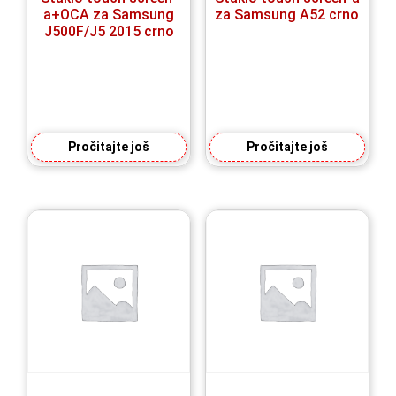
a+OCA za Samsung
za Samsung A52 crno
J500F/J5 2015 crno
Pročitajte još
Pročitajte još