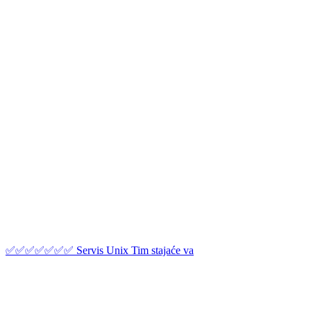
✅✅✅✅✅✅✅ Servis Unix Tim stajaće va