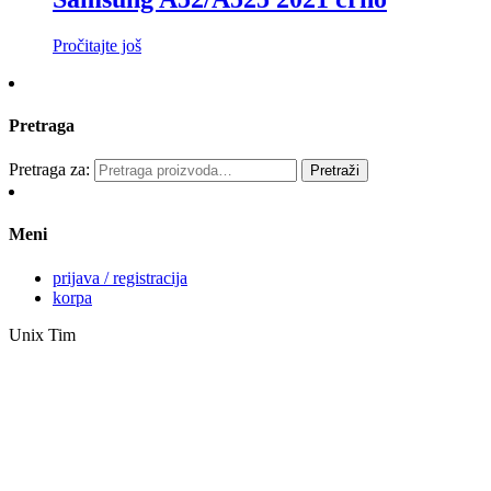
Pročitajte još
Pretraga
Pretraga za:
Pretraži
Meni
prijava / registracija
korpa
Unix Tim