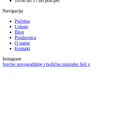
10:00 do 17:00 pon-pet
Navigacija
Početna
Usluge
Blog
Prodavnica
O nama
Kontakt
Instagram
Srećne novogodišnje i božićne praznike želi v