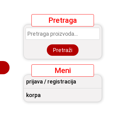
Pretraga
Pretraga
za:
Pretraži
Meni
prijava / registracija
korpa