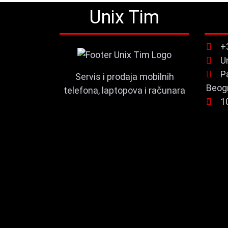
Unix Tim
+
U
P
Servis i prodaja mobilnih
Beog
telefona, laptopova i računara
1