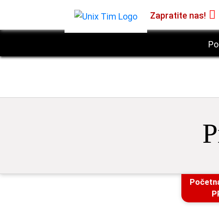
Zapratite nas!
Po
P
Početn
P