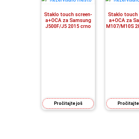
Staklo touch screen-
Staklo touch
a+OCA za Samsung
a+OCA za S
J500F/J5 2015 crno
M107/M10S 20
Pročitajte još
Pročitajte