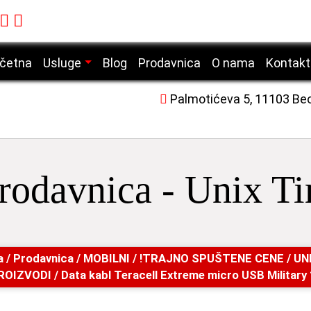
četna
Usluge
Blog
Prodavnica
O nama
Kontakt
Servis mobilnih telefona
Palmotićeva 5, 11103 Be
Servis laptop računara
Servis desktop računara
Servis tablet uređaja
rodavnica - Unix T
Servis laserskih štampača
a
/
Prodavnica
/
MOBILNI
/
!TRAJNO SPUŠTENE CENE
/
UN
ROIZVODI
/ Data kabl Teracell Extreme micro USB Military