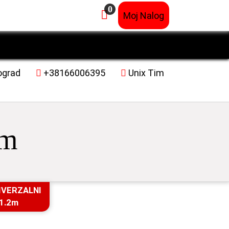
0
×
Moj Nalog
ograd
+38166006395
Unix Tim
im
IVERZALNI
 1.2m