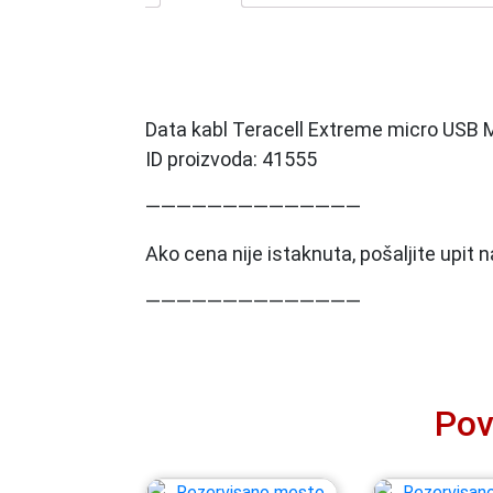
Data kabl Teracell Extreme micro USB M
ID proizvoda: 41555
——————————————
Ako cena nije istaknuta, pošaljite upit
——————————————
Pov