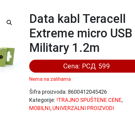
Data kabl Teracell
Extreme micro USB
Military 1.2m
Cena:
РСД
599
Nema na zalihama
Šifra proizvoda:
8600412045426
Kategorije:
!TRAJNO SPUŠTENE CENE
,
MOBILNI
,
UNIVERZALNI PROIZVODI