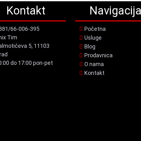
Kontakt
Navigacij
381/66-006-395
Početna
nix Tim
Usluge
almotićeva 5, 11103
Blog
rad
Prodavnica
0:00 do 17:00 pon-pet
O nama
Kontakt