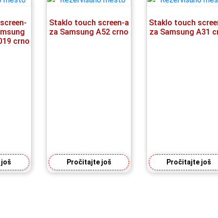
 screen-
Staklo touch screen-a
Staklo touch scree
amsung
za Samsung A52 crno
za Samsung A31 c
19 crno
 još
Pročitajte još
Pročitajte još