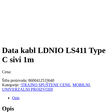
Data kabl LDNIO LS411 Type
C sivi 1m
Cena:
Šifra proizvoda:
8600412533640
Kategorije:
!TRAJNO SPUŠTENE CENE
,
MOBILNI
,
UNIVERZALNI PROIZVODI
Opis
Opis