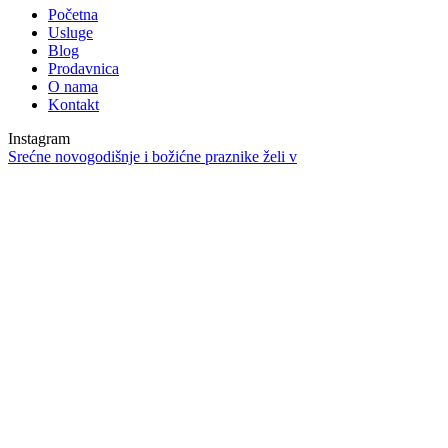
Početna
Usluge
Blog
Prodavnica
O nama
Kontakt
Instagram
Srećne novogodišnje i božićne praznike želi v