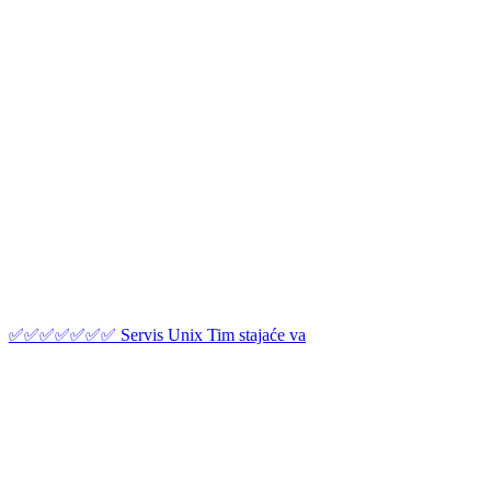
✅✅✅✅✅✅✅ Servis Unix Tim stajaće va