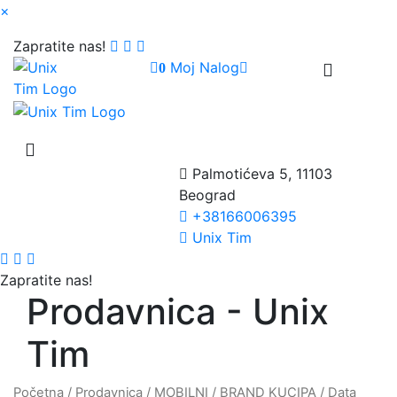
×
Zapratite nas!
Moj Nalog
0
Palmotićeva 5, 11103
Beograd
+38166006395
Unix Tim
Zapratite nas!
Prodavnica - Unix
Tim
Početna
/
Prodavnica
/
MOBILNI
/
BRAND KUCIPA
/
Data