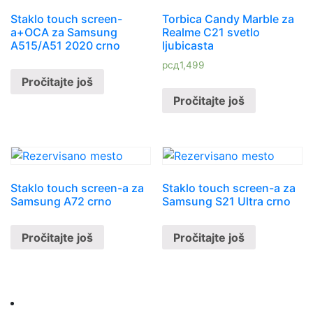
Staklo touch screen-
Torbica Candy Marble za
a+OCA za Samsung
Realme C21 svetlo
A515/A51 2020 crno
ljubicasta
рсд
1,499
Pročitajte još
Pročitajte još
Staklo touch screen-a za
Staklo touch screen-a za
Samsung A72 crno
Samsung S21 Ultra crno
Pročitajte još
Pročitajte još