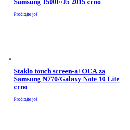
Samsung J500F/J5 2015 crno
Pročitajte još
Staklo touch screen-a+OCA za
Samsung N770/Galaxy Note 10 Lite
crno
Pročitajte još