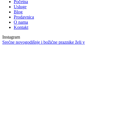
Početna
Usluge
Blog
Prodavnica
O nama
Kontakt
Instagram
Srećne novogodišnje i božićne praznike želi v