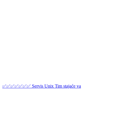
✅✅✅✅✅✅✅ Servis Unix Tim stajaće va