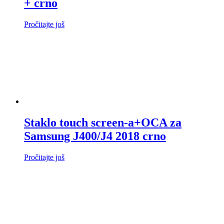
+ crno
Pročitajte još
Staklo touch screen-a+OCA za
Samsung J400/J4 2018 crno
Pročitajte još