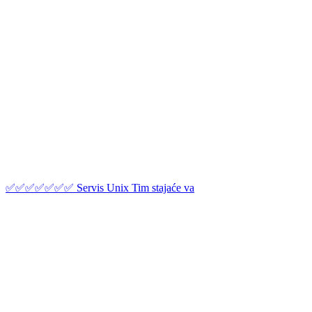
✅✅✅✅✅✅✅ Servis Unix Tim stajaće va