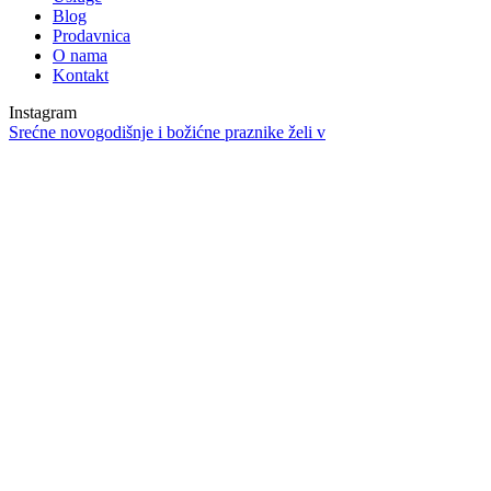
Blog
Prodavnica
O nama
Kontakt
Instagram
Srećne novogodišnje i božićne praznike želi v