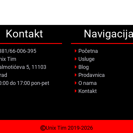
Kontakt
Navigacij
381/66-006-395
Početna
nix Tim
Usluge
almotićeva 5, 11103
Blog
rad
Prodavnica
0:00 do 17:00 pon-pet
O nama
Kontakt
Unix Tim 2019-2026