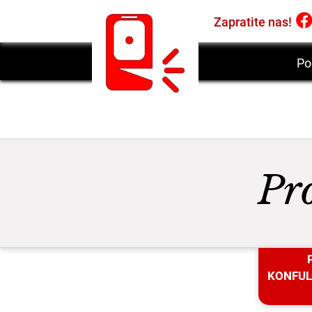
Zapratite nas!
Po
Pr
KONFU