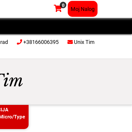
0
×
Moj Nalog
grad
+38166006395
Unix Tim
Tim
IJA
Micro/Type