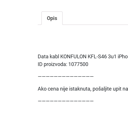
Opis
Data kabl KONFULON KFL-S46 3u1 iPhone
ID proizvoda: 1077500
——————————————
Ako cena nije istaknuta, pošaljite upit 
——————————————