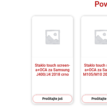
Pov
Staklo touch screen-
Staklo touch 
a+OCA za Samsung
a+OCA za S
J400/J4 2018 crno
M105/M10 20
Pročitajte još
Pročitajte