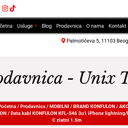
četna
Usluge
Blog
Prodavnica
O nama
Kontakt
Servis mobilnih telefona
Palmotićeva 5, 11103 Beo
Servis laptop računara
Servis desktop računara
Servis tablet uređaja
odavnica - Unix 
Servis laserskih štampača
Početna
/
Prodavnica
/
MOBILNI
/
BRAND KONFULON
/
AKC
LON
/ Data kabl KONFULON KFL-S46 3u1 iPhone lightning/
C zlatni 1.5m