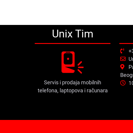
Unix Tim
+
U
P
Beog
Servis i prodaja mobilnih
1
telefona, laptopova i računara