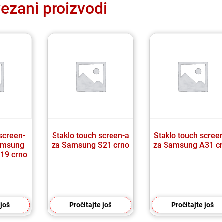
ezani proizvodi
screen-
Staklo touch screen-a
Staklo touch scree
amsung
za Samsung S21 crno
za Samsung A31 c
19 crno
 još
Pročitajte još
Pročitajte još