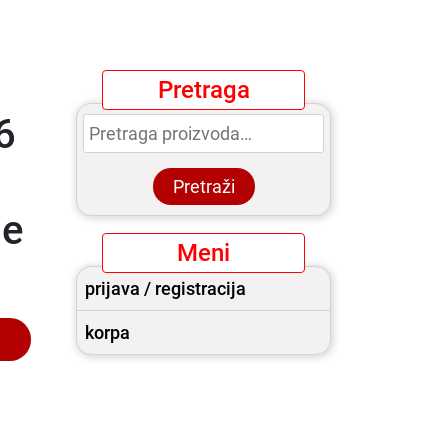
Pretraga
Pretraga
6
za:
Pretraži
pe
Meni
prijava / registracija
korpa