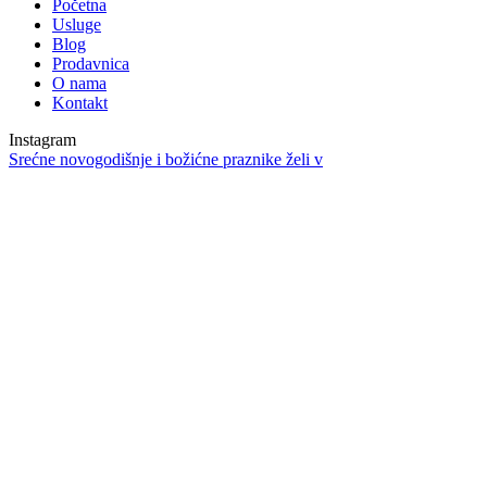
Početna
Usluge
Blog
Prodavnica
O nama
Kontakt
Instagram
Srećne novogodišnje i božićne praznike želi v