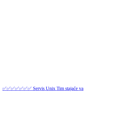
✅✅✅✅✅✅✅ Servis Unix Tim stajaće va