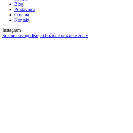
Blog
Prodavnica
O nama
Kontakt
Instagram
Srećne novogodišnje i božićne praznike želi v