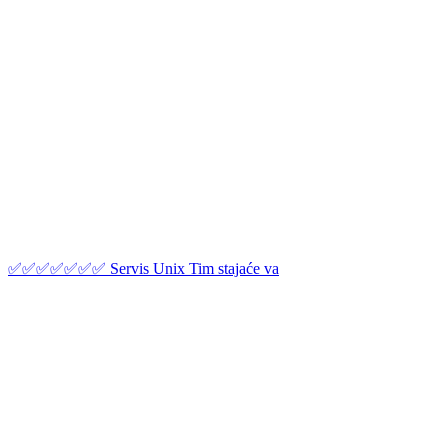
✅✅✅✅✅✅✅ Servis Unix Tim stajaće va