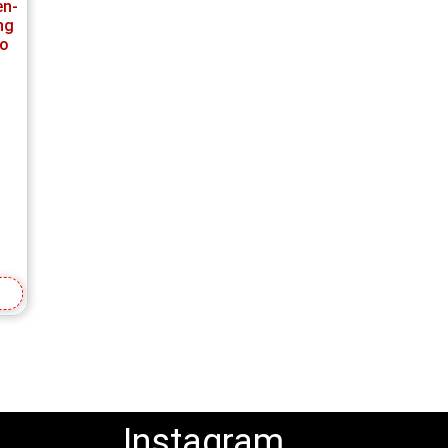
en-
ng
no
a
Instagram