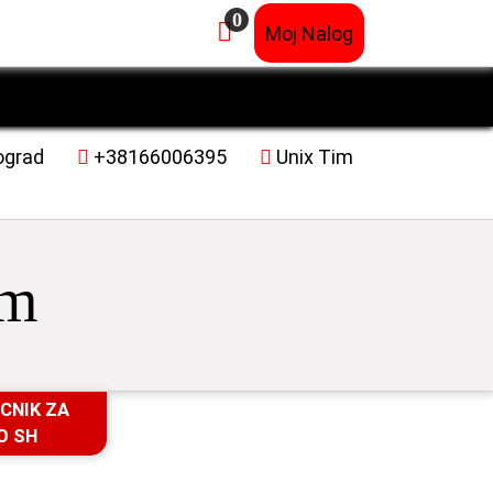
0
×
Moj Nalog
ograd
+38166006395
Unix Tim
im
CNIK ZA
O SH