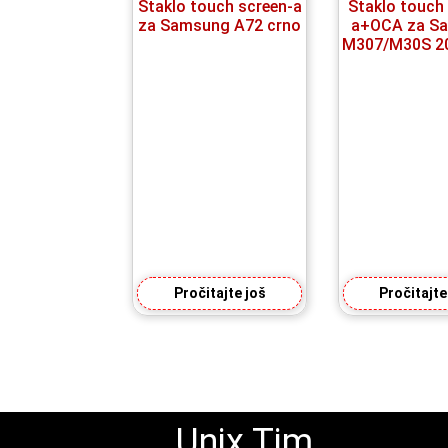
Staklo touch screen-a
Staklo touch
za Samsung A72 crno
a+OCA za S
M307/M30S 20
Pročitajte još
Pročitajte
Unix Tim