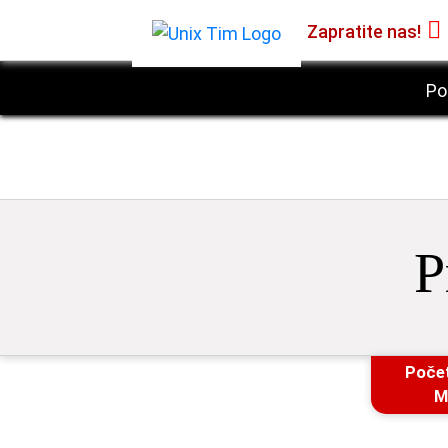
Zapratite nas!
Po
P
Poče
M