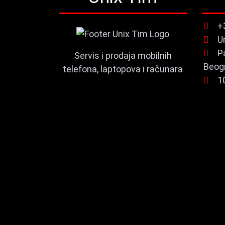
+
U
P
Servis i prodaja mobilnih
Beog
telefona, laptopova i računara
1