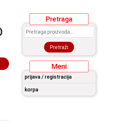
g
Pretraga
Pretraga
O
za:
Pretraži
Meni
prijava / registracija
korpa