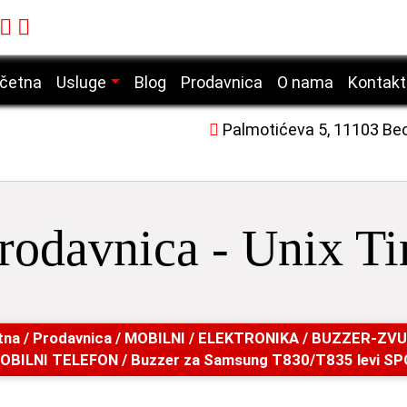
četna
Usluge
Blog
Prodavnica
O nama
Kontakt
Servis mobilnih telefona
Palmotićeva 5, 11103 Be
Servis laptop računara
Servis desktop računara
Servis tablet uređaja
rodavnica - Unix T
Servis laserskih štampača
tna
/
Prodavnica
/
MOBILNI
/
ELEKTRONIKA
/
BUZZER-ZVU
OBILNI TELEFON
/ Buzzer za Samsung T830/T835 levi SP