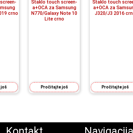
 screen-
Staklo touch screen-
Staklo touch scre
amsung
a+OCA za Samsung
a+OCA za Samsu
19 crno
N770/Galaxy Note 10
J320/J3 2016 cr
Lite crno
 još
Pročitajte još
Pročitajte još
Kontakt
Navigacij