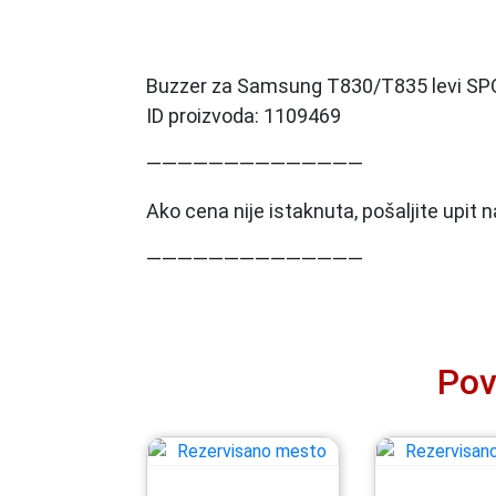
Buzzer za Samsung T830/T835 levi SP
ID proizvoda: 1109469
——————————————
Ako cena nije istaknuta, pošaljite upit
——————————————
Pov