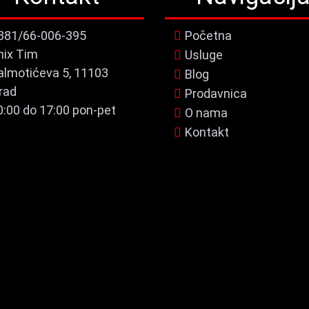
381/66-006-395
Početna
nix Tim
Usluge
almotićeva 5, 11103
Blog
rad
Prodavnica
0:00 do 17:00 pon-pet
O nama
Kontakt