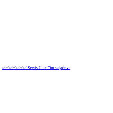
✅✅✅✅✅✅✅ Servis Unix Tim stajaće va