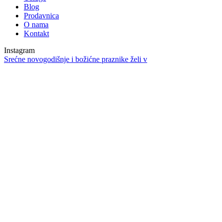
Blog
Prodavnica
O nama
Kontakt
Instagram
Srećne novogodišnje i božićne praznike želi v