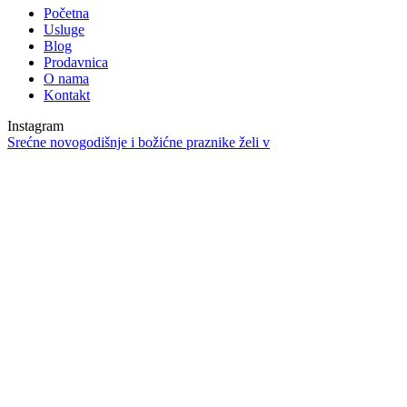
Početna
Usluge
Blog
Prodavnica
O nama
Kontakt
Instagram
Srećne novogodišnje i božićne praznike želi v