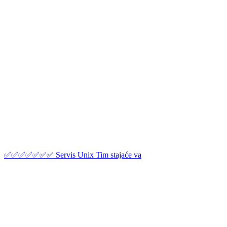
✅✅✅✅✅✅✅ Servis Unix Tim stajaće va