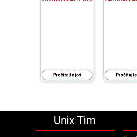
Pročitajte još
Pročitajte
Unix Tim