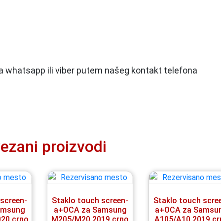
 na whatsapp ili viber putem našeg kontakt telefona
ezani proizvodi
 screen-
Staklo touch screen-
Staklo touch scre
amsung
a+OCA za Samsung
a+OCA za Samsu
20 crno
M205/M20 2019 crno
A105/A10 2019 cr