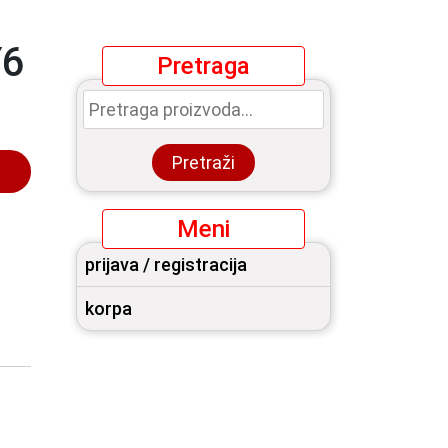
Y6
Pretraga
Pretraga
za:
Pretraži
Meni
prijava / registracija
korpa