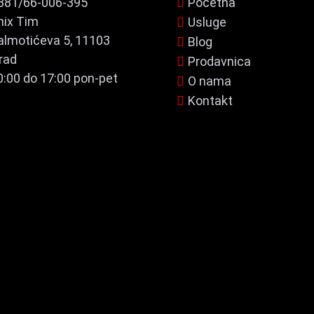
381/66-006-395
Početna
nix Tim
Usluge
almotićeva 5, 11103
Blog
rad
Prodavnica
0:00 do 17:00 pon-pet
O nama
Kontakt