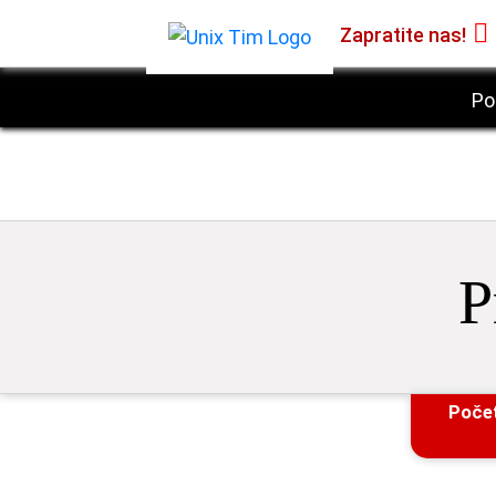
Zapratite nas!
Po
P
Poče