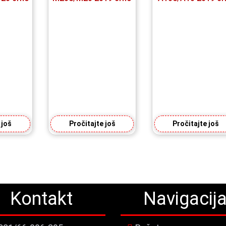
 još
Pročitajte još
Pročitajte još
Kontakt
Navigacij