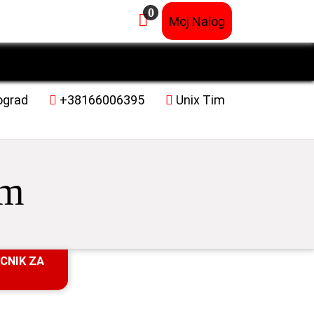
0
×
Moj Nalog
ograd
+38166006395
Unix Tim
im
CNIK ZA