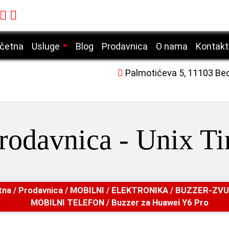
četna
Usluge
Blog
Prodavnica
O nama
Kontakt
Servis mobilnih telefona
Palmotićeva 5, 11103 Be
Servis laptop računara
Servis desktop računara
Servis tablet uređaja
rodavnica - Unix T
Servis laserskih štampača
tna
/
Prodavnica
/
MOBILNI
/
ELEKTRONIKA
/
BUZZER-ZVU
MOBILNI TELEFON
/ Buzzer za Huawei Y6 Pro