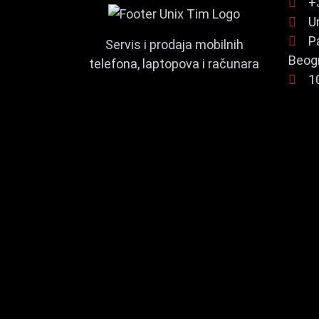
+
U
P
Servis i prodaja mobilnih
Beog
telefona, laptopova i računara
1