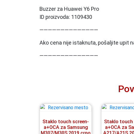
Buzzer za Huawei Y6 Pro
ID proizvoda: 1109430
——————————————
Ako cena nije istaknuta, pošaljite upit
——————————————
Pov
Staklo touch screen-
Staklo touch
a+OCA za Samsung
a+OCA za S
M307/M30S 2019 crno
A217/A21S 20