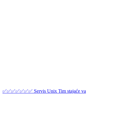
✅✅✅✅✅✅✅ Servis Unix Tim stajaće va