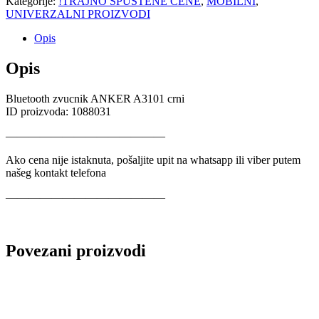
Kategorije:
!TRAJNO SPUŠTENE CENE
,
MOBILNI
,
UNIVERZALNI PROIZVODI
Opis
Opis
Bluetooth zvucnik ANKER A3101 crni
ID proizvoda: 1088031
——————————————
Ako cena nije istaknuta, pošaljite upit na whatsapp ili viber putem
našeg kontakt telefona
——————————————
Povezani proizvodi