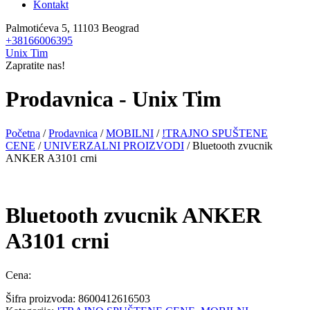
Kontakt
Palmotićeva 5, 11103 Beograd
+38166006395
Unix Tim
Zapratite nas!
Prodavnica - Unix Tim
Početna
/
Prodavnica
/
MOBILNI
/
!TRAJNO SPUŠTENE
CENE
/
UNIVERZALNI PROIZVODI
/ Bluetooth zvucnik
ANKER A3101 crni
Bluetooth zvucnik ANKER
A3101 crni
Cena:
Šifra proizvoda:
8600412616503