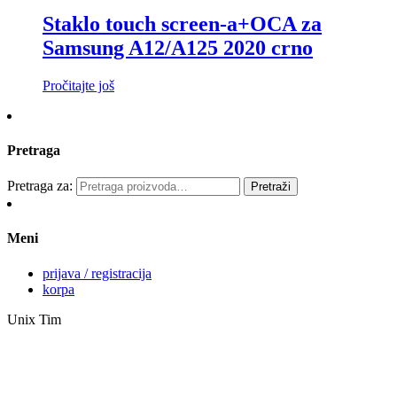
Staklo touch screen-a+OCA za
Samsung A12/A125 2020 crno
Pročitajte još
Pretraga
Pretraga za:
Pretraži
Meni
prijava / registracija
korpa
Unix Tim