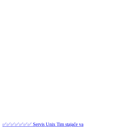
✅✅✅✅✅✅✅ Servis Unix Tim stajaće va