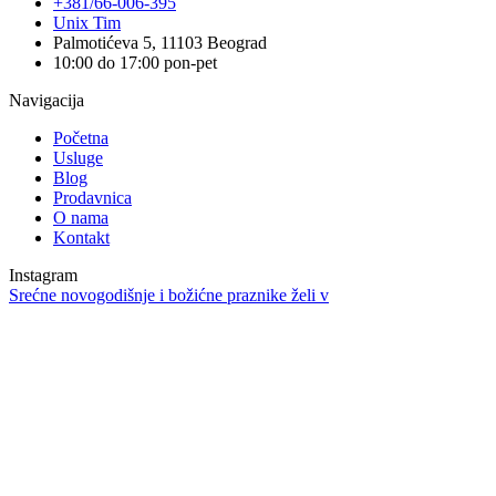
+381/66-006-395
Unix Tim
Palmotićeva 5, 11103 Beograd
10:00 do 17:00 pon-pet
Navigacija
Početna
Usluge
Blog
Prodavnica
O nama
Kontakt
Instagram
Srećne novogodišnje i božićne praznike želi v