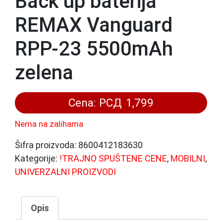
Back up baterija
REMAX Vanguard
RPP-23 5500mAh
zelena
Cena:
РСД
1,799
Nema na zalihama
Šifra proizvoda:
8600412183630
Kategorije:
!TRAJNO SPUŠTENE CENE
,
MOBILNI
,
UNIVERZALNI PROIZVODI
Opis