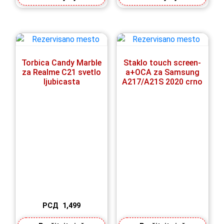
Torbica Candy Marble
Staklo touch screen-
za Realme C21 svetlo
a+OCA za Samsung
ljubicasta
A217/A21S 2020 crno
РСД
1,499