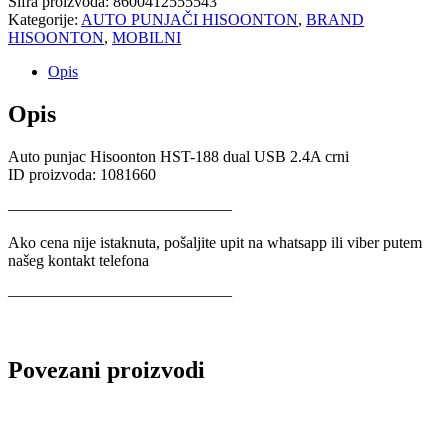
Šifra proizvoda:
8600412555543
Kategorije:
AUTO PUNJAČI HISOONTON
,
BRAND
HISOONTON
,
MOBILNI
Opis
Opis
Auto punjac Hisoonton HST-188 dual USB 2.4A crni
ID proizvoda: 1081660
——————————————
Ako cena nije istaknuta, pošaljite upit na whatsapp ili viber putem
našeg kontakt telefona
——————————————
Povezani proizvodi