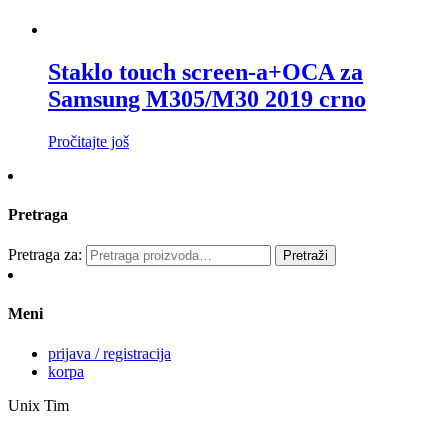
Staklo touch screen-a+OCA za
Samsung M305/M30 2019 crno
Pročitajte još
Pretraga
Pretraga za:
Pretraži
Meni
prijava / registracija
korpa
Unix Tim