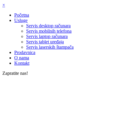
×
Početna
Usluge
Servis desktop računara
Servis mobilnih telefona
Servis laptop računara
Servis tablet uređaja
Servis laserskih štampača
Prodavnica
O nama
Kontakt
Zapratite nas!