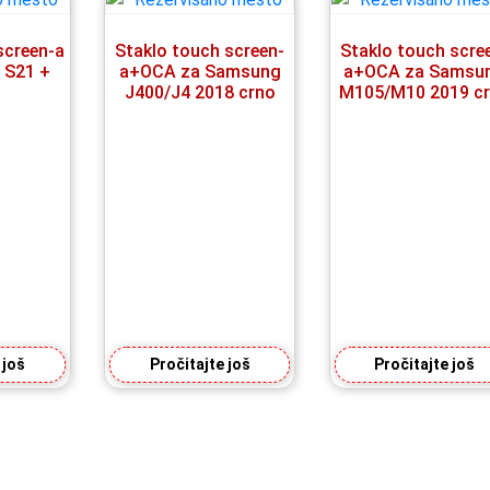
screen-a
Staklo touch screen-
Staklo touch scre
 S21 +
a+OCA za Samsung
a+OCA za Samsu
J400/J4 2018 crno
M105/M10 2019 c
 još
Pročitajte još
Pročitajte još