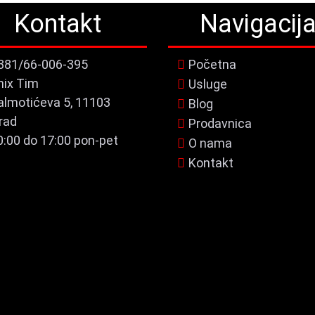
Kontakt
Navigacij
381/66-006-395
Početna
nix Tim
Usluge
almotićeva 5, 11103
Blog
rad
Prodavnica
0:00 do 17:00 pon-pet
O nama
Kontakt