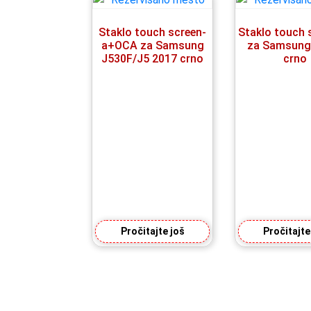
Staklo touch screen-
Staklo touch 
a+OCA za Samsung
za Samsung
J530F/J5 2017 crno
crno
Pročitajte još
Pročitajte