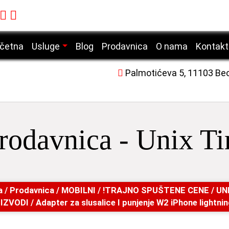
četna
Usluge
Blog
Prodavnica
O nama
Kontakt
Servis mobilnih telefona
Palmotićeva 5, 11103 Be
Servis laptop računara
Servis desktop računara
Servis tablet uređaja
rodavnica - Unix T
Servis laserskih štampača
a
/
Prodavnica
/
MOBILNI
/
!TRAJNO SPUŠTENE CENE
/
UN
IZVODI
/ Adapter za slusalice I punjenje W2 iPhone lightnin