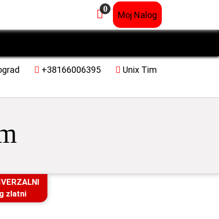
0
×
Moj Nalog
ograd
+38166006395
Unix Tim
im
IVERZALNI
g zlatni