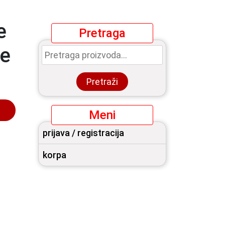
e
Pretraga
Pretraga
ne
za:
Pretraži
Meni
prijava / registracija
korpa