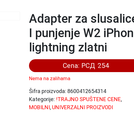
Adapter za slusalic
I punjenje W2 iPho
lightning zlatni
Cena:
РСД
254
Nema na zalihama
Šifra proizvoda:
8600412654314
Kategorije:
!TRAJNO SPUŠTENE CENE
,
MOBILNI
,
UNIVERZALNI PROIZVODI