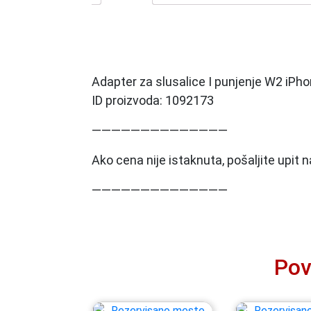
Adapter za slusalice I punjenje W2 iPhon
ID proizvoda: 1092173
——————————————
Ako cena nije istaknuta, pošaljite upit
——————————————
Pov