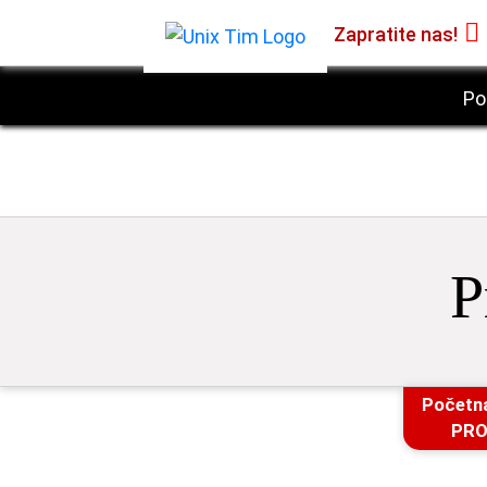
Zapratite nas!
Po
P
Početn
PRO