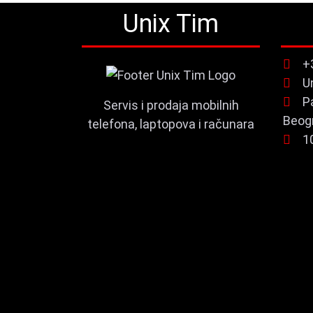
Unix Tim
+
U
P
Servis i prodaja mobilnih
Beog
telefona, laptopova i računara
1