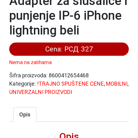
Adapter za slusalice i
punjenje IP-6 iPhone
lightning beli
Cena:
РСД
327
Nema na zalihama
Šifra proizvoda:
8600412654468
Kategorije:
!TRAJNO SPUŠTENE CENE
,
MOBILNI
,
UNIVERZALNI PROIZVODI
Opis
Opis