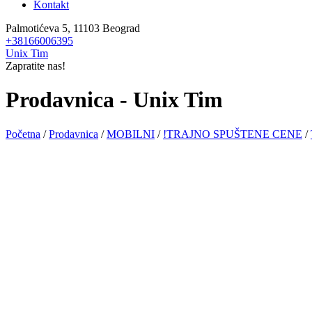
Kontakt
Palmotićeva 5, 11103 Beograd
+38166006395
Unix Tim
Zapratite nas!
Prodavnica - Unix Tim
Početna
/
Prodavnica
/
MOBILNI
/
!TRAJNO SPUŠTENE CENE
/