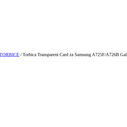
TORBICE
/ Torbica Transparent Card za Samsung A725F/A726B Ga