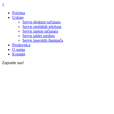
×
Početna
Usluge
Servis desktop računara
Servis mobilnih telefona
Servis laptop računara
Servis tablet uređaja
Servis laserskih štampača
Prodavnica
O nama
Kontakt
Zapratite nas!